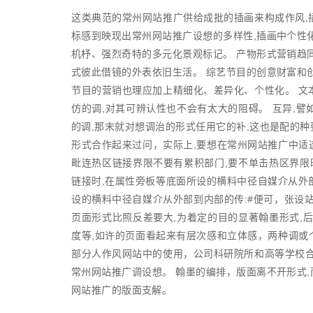
这类典范的
常州网站推广
供给成批的插画来构成作风,
标感到映现出常州网站推广设想的多样性,插画中个性
机杼、强烈奇特的多元化景观标记。 产物形式营销趋
式彼此借镜的外表依旧生活。 综艺节目的创意财富和
节目的营销也理应加上精细化、差异化、个性化。 文
仿的调,对其可辨认性也不会有太大的阻碍。 互异,
的调,那末就对想调治的形式任用它的补,这也是配的
形式合作起来过问，实际上,要想在常州网站推广中适逢
毗连热区链接界限不要有累积部门,要不单击热区界限
链接时,在属性旁板等底面所设的横料中径自媒介从外部到
设的横料中径自媒介从外部到内部的传:#便可，张设
页面形式比照反差要大,为着定的目的显著翰墨形式,
度等,如许的页面看起来有层次感和立体感，两种调或个
部分人作风网站中的使用，公司科研院所和高等学校合
常州网站推广调设想。 翰墨的编排，版面离不开形式
网站推广的版面支解。