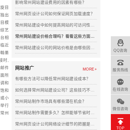
影响常州网站建设费用的因素有哪些？
、旋目
常州网页设计公司如何保证网页加载速度？
来独出
节目模
常州网站建设中如何提高网站的可访问性和可用性？
对综艺
常州网站建设价格合理吗？看看这些方面你就明白了！
后台相
度临近
常州网站建设公司的网站价格是由哪些因素决定的？
QQ咨询
和翰墨
接时,
设邮件
网站推广
MORE+
服务热线
底面所
有哪些方法可以降低常州网站建设成本？
台调和
在线咨询
如何选择常州网站建设公司？这些技巧不容错过！
和饱和
站或小
常州网站制作市场具有哪些潜在机会？
来举行
微信咨询
常州网站制作需要多久？怎样能够节省时间？
，常州
常州网页设计公司网络设计细节的把握是非常重要的
TOP