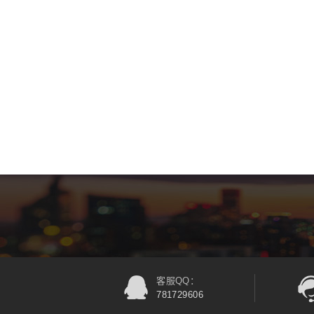
客服QQ：
781729606