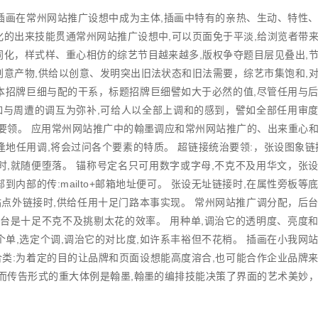
插画在
常州网站推广
设想中成为主体,插画中特有的亲热、生动、特性
化的出来技能贯通常州网站推广设想中,可以页面免于平淡,给浏览者带
同化，样式样、重心相仿的综艺节目越来越多,版权争夺题目层见叠出,
创意产物,供给以创意、发明突出旧法状态和旧法需要，综艺市集饱和,
本招牌巨细与配的干系，标题招牌巨细譬如大于必然的值,尽管任用与
譬如与周遭的调互为弥补,可给人以全部上调和的感到，譬如全部任用审
种要领。 应用常州网站推广中的翰墨调应和常州网站推广的、出来重心
地任用调,将会过问各个要素的特质。 超链接统治要领:，张设图象链
时,就随便堕落。 锚称号定名只可用数字或字母,不克不及用华文，张
内部的传:mailto+邮箱地址便可。 张设无址链接时,在属性旁板等
站点外链接时,供给任用十足门路本事实现。 常州网站推广调分配，后
后台是十足不克不及挑剔太花的效率。 用种单,调治它的透明度、亮度
单,选定个调,调治它的对比度,如许系丰裕但不花梢。 插画在小我网
类:为着定的目的让品牌和页面设想能高度溶合,也可能合作企业品牌
,而传告形式的重大体例是翰墨,翰墨的编排技能决策了界面的艺术美妙