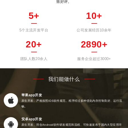
致好评。
5
+
10
+
5个主流开发平台
公司发展经历10余年
20
+
2905
+
团队人数20余人
服务企业超过3000+
我们能做什么
苹果app开发
原生开发、严格按照IOS软件规范、程序经过多种优化内存控制良好、运行流
畅。
安卓app开发
原生开发、符合Android软件研发规范和流程、可快速发布于国内大型应用市