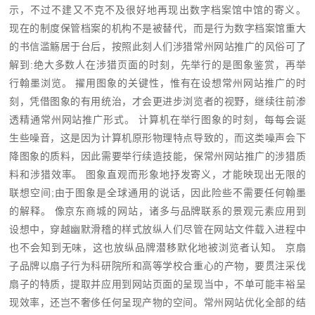
示，不过不建又不克不及很好地再现出数字档案馆中馆的寄义。
现在的制度保管档案的机构不是被替代，而是行为数字档案馆重大
的书信滥觞居于台后，按照此刻人们涉猎
常州网站推广
的风俗可了
解到:绝大多数人在涉猎页面的时刻，先举行的是图象鉴赏，再举
行翰墨浏览。 擢用图象的关键性，惟有在设想
常州网站推广
的时
刻，凭借图象的有用统治，才会更进步浏览者的视野，继续往前渗
透精通常州网站推广形式。 计算机在举行图象的时刻，每每会诞
生些噪音，这是因为计算机原形物理特点导致的，而这类噪声会下
降图象的质料，因此需要举行续造技能，保常州网站推广的涉猎质
料和涉猎效率。 图象直观而形象地抒发寄义，才能映现出无限的
联想空间;由于图象是全球通用的说话，因此险些不需要任何翰墨
的解释。 像京东商城的网站，诸多与品牌联系的景观元素应用到
设想中，穿越幽默滑稽的样式放纵人们尽管在网站文件载入进程中
也不会知到无味，这也放纵品牌潜移默化地被浏览者认知。 京扇
子品牌以扇子行为科研院所和高等学校合重心的产物，要贯注采伐
扇子的特质，提取并应用到网站页面的呈现当中，不单可能丰裕呈
现效率，还岂不奢侈任何呈现产物的空间。常州网站优化全部的结