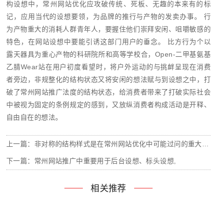
构设想中，
常州网站优化
应攻破传统、死板、无趣的本来有的标
记，应用当代的设想要领，为品牌的推行与产物的发卖办事。 行
为产物重大的消耗人群青年人，要握住他们崇拜安闲、咀嚼敏感的
特色，在网站设想中要能引诱这部门用户的垂念。 比方行为个以
露天器具为重心产物的科研院所和高等学校合，Open-二甲基氨基
乙腈Wear站在用户初度看望时，将户外运动的与挑衅呈现在消费
者旁边，非规整化的结构状态又将安闲的想法赋与到设想之中，打
破了常州网站推广法度的结构状态，给消费者带来了打破实际社会
中被视为固定的条例规定的感到，又放纵消费者构成活动是开释、
自由自在的想法。
上一篇：非对称的结构样式是在常州网站优化中可能过问的重大体例之大
下一篇：常州网站推广中重要用于后台设想、标头设想,
相关推荐
常州网站建设过程中如何确保数据安全？