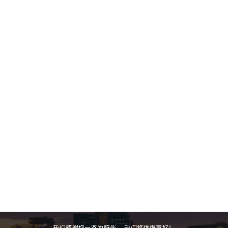
在网站建设过程中，可以通过以下方法确保数据安全：
一、服务器安全
1. 选择可靠的服务器提供商：挑选…
如何在不影响网站质量的前提下，缩短常州网站建设周期？
在不影响网站质量的前提下，可以通过以下方法缩短常州网站建
设周期：
一、充分的前期准备
1. 明确需求…
常州网站建设的成本和建设周期有关系吗？
常州网站建设的成本和建设周期有一定关系。
一、建设周期长导致成本增加的方面
1. 人力成本
- 较长…
有哪些方法可以降低常州网站建设成本？
以下是一些可以降低常州网站建设成本的方法：
一、明确需求与规划
1. 详细需求清单：在开始建设网站之…
影响常州网站建设费用的因素有哪些？
影响常州网站建设费用的因素有很多，主要包括以下几个方面：
一、功能需求
1. 复杂程度：如果网站需要…